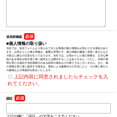
必須
送信前確認
■個人情報の取り扱い
当社では、送信フォームより送られてきたお客様の個人情報をお預かりする場合があり
ます。お預かりした個人情報は、厳重な管理の下、個人情報の漏洩／流用／改ざんなど
の防止に細心の注意を払っております。当社では、お預かりした個人情報を、正当な事
由のある場合を除き第三者へ提供または開示することはありません。ただし、法律の適
用を受ける場合や法的強制力のある請求の場合はその限りではございません。また、個
人情報を第三者に提供する場合は、契約による義務付けの方法により、その第三者から
の漏洩および再提供を防止いたします。
上記内容に同意されましたらチェックを入
れてください。
必須
認証
上記の欄に「認証」の文字をご入力ください。